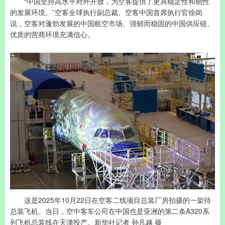
“中国坚持高水平对外开放，为空客提供了更具稳定性和韧性
的发展环境。”空客全球执行副总裁、空客中国首席执行官徐岗
说，空客对蓬勃发展的中国航空市场、强韧而稳固的中国供应链、
优质的营商环境充满信心。
这是2025年10月22日在空客二线项目总装厂房拍摄的一架待
总装飞机。当日，空中客车公司在中国也是亚洲的第二条A320系
列飞机总装线在天津投产。新华社记者 孙凡越 摄