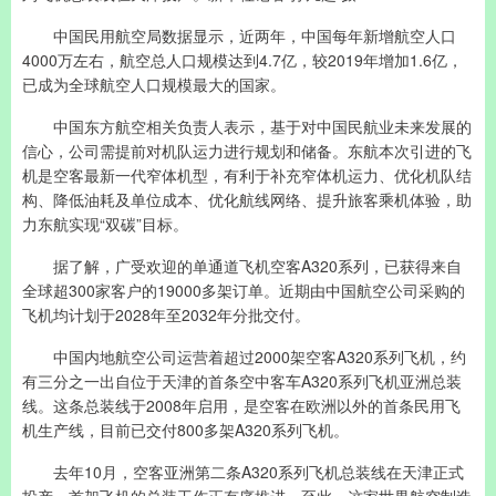
中国民用航空局数据显示，近两年，中国每年新增航空人口
4000万左右，航空总人口规模达到4.7亿，较2019年增加1.6亿，
已成为全球航空人口规模最大的国家。
中国东方航空相关负责人表示，基于对中国民航业未来发展的
信心，公司需提前对机队运力进行规划和储备。东航本次引进的飞
机是空客最新一代窄体机型，有利于补充窄体机运力、优化机队结
构、降低油耗及单位成本、优化航线网络、提升旅客乘机体验，助
力东航实现“双碳”目标。
据了解，广受欢迎的单通道飞机空客A320系列，已获得来自
全球超300家客户的19000多架订单。近期由中国航空公司采购的
飞机均计划于2028年至2032年分批交付。
中国内地航空公司运营着超过2000架空客A320系列飞机，约
有三分之一出自位于天津的首条空中客车A320系列飞机亚洲总装
线。这条总装线于2008年启用，是空客在欧洲以外的首条民用飞
机生产线，目前已交付800多架A320系列飞机。
去年10月，空客亚洲第二条A320系列飞机总装线在天津正式
投产，首架飞机的总装工作正有序推进。至此，这家世界航空制造