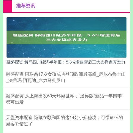
推荐资讯
融盛配资 解码四川经济半年报：5.6%增速背后三大支撑点齐发力
融盛配资 阿联酋17岁女孩成功登顶欧洲最高峰_厄尔布鲁士山
_法蒂玛·阿瓦迪_乞力马扎罗山
融盛配资 从上海出发60天环游世界，“迷你版”新品一年四季
都可出发
天盈资本配资 隐藏在颐和园的这14处小众秘境，可惜90%的
游客都错过了