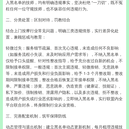
入黑名单的技师，均有明确违规事实，坚决杜绝 “一刀切”，既不冤
枉任何一位守规技师，也不纵容任何违规行为。
二、分类处置：区别对待，罚教结合
结合上门按摩行业常见问题，明确三类违规情形，实行差异化处
置，兼顾惩戒与教育：
轻微过失：服务细节疏漏、首次无心违规，未造成任何不良影响
（如服务流程小失误、未及时响应用户需求等），不纳入黑名单，
仅给予口头提醒、针对性整改指导，给予充分改过自新的机会，不
限制接单权限。一般违规：首次主观违规、轻微推销、无意跳单
等，未造成用户损失和行业负面影响，给予 1-3 个月整改期，整改
期间限制接单范围，整改合格后恢复正常接单权限，不纳入黑名
单。严重违规：涉黄、恶意跳单、伪造资质（健康证、技能证）、
私下加价、强制推销、泄露用户隐私，以及多次违规、拒不整改，
造成用户损失或行业恶劣影响的，立即纳入黑名单，实行联盟内全
平台联合封杀，终身限制行业从业资格。
三、完善配套机制，筑牢保障防线
动态管理与退出机制：建立黑名单动态更新机制，每月梳理违规技