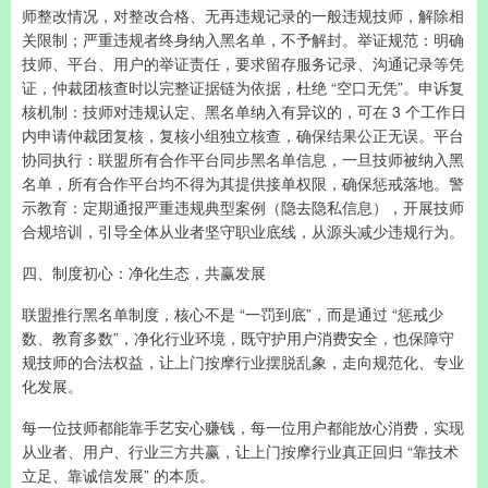
师整改情况，对整改合格、无再违规记录的一般违规技师，解除相
关限制；严重违规者终身纳入黑名单，不予解封。举证规范：明确
技师、平台、用户的举证责任，要求留存服务记录、沟通记录等凭
证，仲裁团核查时以完整证据链为依据，杜绝 “空口无凭”。申诉复
核机制：技师对违规认定、黑名单纳入有异议的，可在 3 个工作日
内申请仲裁团复核，复核小组独立核查，确保结果公正无误。平台
协同执行：联盟所有合作平台同步黑名单信息，一旦技师被纳入黑
名单，所有合作平台均不得为其提供接单权限，确保惩戒落地。警
示教育：定期通报严重违规典型案例（隐去隐私信息），开展技师
合规培训，引导全体从业者坚守职业底线，从源头减少违规行为。
四、制度初心：净化生态，共赢发展
联盟推行黑名单制度，核心不是 “一罚到底”，而是通过 “惩戒少
数、教育多数”，净化行业环境，既守护用户消费安全，也保障守
规技师的合法权益，让上门按摩行业摆脱乱象，走向规范化、专业
化发展。
每一位技师都能靠手艺安心赚钱，每一位用户都能放心消费，实现
从业者、用户、行业三方共赢，让上门按摩行业真正回归 “靠技术
立足、靠诚信发展” 的本质。