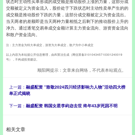
状态时主动性买单形成的成交额是推动股价上涨的力量，这部分成
交额被定义为资金流入，股价处于下跌状态时主动性卖单产生的的
成交额是推动股价下跌的力量，这部分成交额被定义为资金流出。
当天两者的差额即是当天两种力量相抵之后剩下的推动股价上升的
净力。通过逐笔交易单成交金额计算主力资金流向、游资资金流向
和散户资金流向。
注：主力资金为特大单成交，游资为大单成交，散户为中小单成交
以上内容为本站据公开信息整理，由AI算法生成（网信算备310104345710301240019
号），不构成投资建议。
顺阳网提示：文章来自网络，不代表本站观点。
上一篇：
融盛配资 “致敬2024四川经济影响力人物”活动四大榜
单正式揭晓
下一篇：
融盛配资 韩国女星李屿迩去世 终年43岁死因不明
相关文章