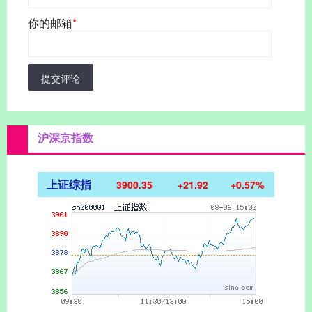
你的邮箱
*
提交评论
沪深京指数
上证综指
3900.35
+21.92
+0.57%