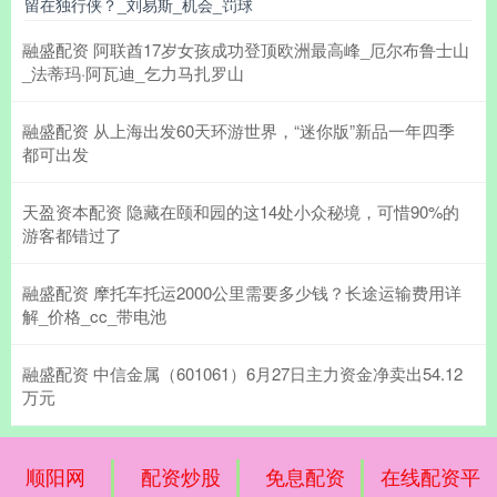
留在独行侠？_刘易斯_机会_罚球
融盛配资 阿联酋17岁女孩成功登顶欧洲最高峰_厄尔布鲁士山
_法蒂玛·阿瓦迪_乞力马扎罗山
融盛配资 从上海出发60天环游世界，“迷你版”新品一年四季
都可出发
天盈资本配资 隐藏在颐和园的这14处小众秘境，可惜90%的
游客都错过了
融盛配资 摩托车托运2000公里需要多少钱？长途运输费用详
解_价格_cc_带电池
融盛配资 中信金属（601061）6月27日主力资金净卖出54.12
万元
顺阳网
配资炒股
免息配资
在线配资平