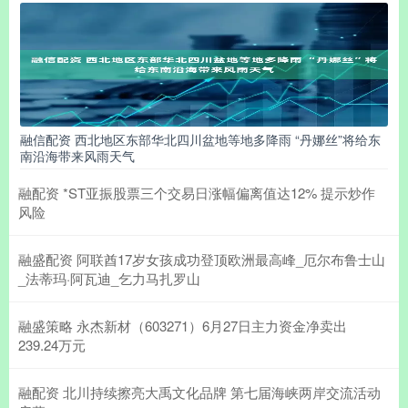
融信配资 西北地区东部华北四川盆地等地多降雨 “丹娜丝”将给东
南沿海带来风雨天气
融配资 *ST亚振股票三个交易日涨幅偏离值达12% 提示炒作
风险
融盛配资 阿联酋17岁女孩成功登顶欧洲最高峰_厄尔布鲁士山
_法蒂玛·阿瓦迪_乞力马扎罗山
融盛策略 永杰新材（603271）6月27日主力资金净卖出
239.24万元
融配资 北川持续擦亮大禹文化品牌 第七届海峡两岸交流活动