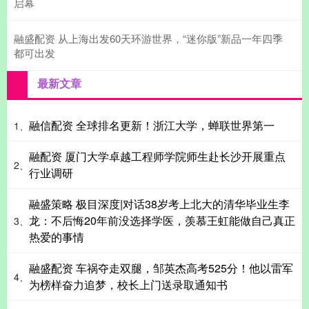
启幕
融盛配资 从上海出发60天环游世界，“迷你版”新品一年四季
都可出发
最新文章
融信配资 全球排名更新！浙江大学，蝉联世界第一
1、
融配资 厦门大学卓越工程师学院师生赴长沙开展重点
2、
行业调研
融盛策略 极目深度|对话38岁考上北大的清华毕业生李
龙：不后悔20年前没选择学医，羡慕王虹能做自己真正
3、
热爱的事情
融盛配资 车祸夺走双腿，邹英杰高考525分！他以雷军
4、
为榜样奋力追梦，校长上门送录取通知书