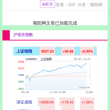
色”，但称目前仍暂无“撤侨”计划，呼吁当
融配资
查看：
203
分类：
顺阳网
地台湾民....
顺阳网文章已加载完成
沪深京指数
上证综指
3937.23
+36.88
+0.95%
深证成指
14288.54
+178.42
+1.26%