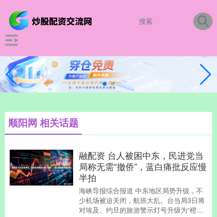
顺阳网 相关话题
融配资 台人被困中东，民进党当
局称无需“撤侨”，蓝白痛批反应慢
半拍
海峡导报综合报道 中东地区局势升级，不
少机场被迫关闭，航班大乱。台当局3日将
对埃及、约旦的旅游警示灯号升级为“橙